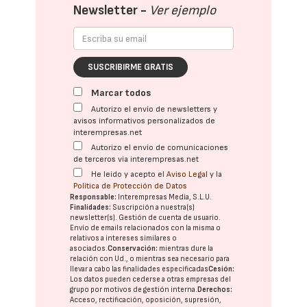
Newsletter -
Ver ejemplo
SUSCRIBIRME GRATIS
Marcar todos
Autorizo el envío de newsletters y
avisos informativos personalizados de
interempresas.net
Autorizo el envío de comunicaciones
de terceros vía interempresas.net
He leído y acepto el
Aviso Legal
y la
Política de Protección de Datos
Responsable:
Interempresas Media, S.L.U.
Finalidades:
Suscripción a nuestra(s)
newsletter(s). Gestión de cuenta de usuario.
Envío de emails relacionados con la misma o
relativos a intereses similares o
asociados.
Conservación:
mientras dure la
relación con Ud., o mientras sea necesario para
llevar a cabo las finalidades especificadas
Cesión:
Los datos pueden cederse a otras
empresas del
grupo
por motivos de gestión interna.
Derechos:
Acceso, rectificación, oposición, supresión,