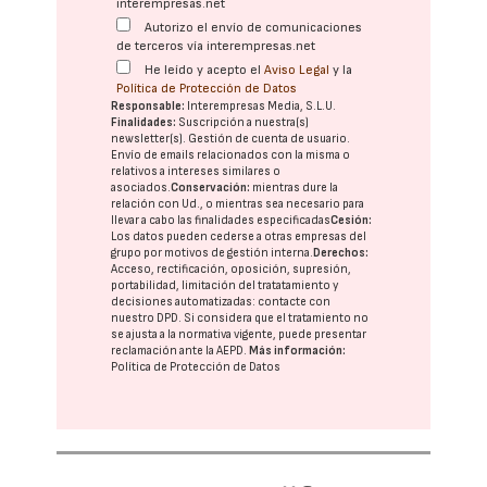
interempresas.net
Autorizo el envío de comunicaciones
de terceros vía interempresas.net
He leído y acepto el
Aviso Legal
y la
Política de Protección de Datos
Responsable:
Interempresas Media, S.L.U.
Finalidades:
Suscripción a nuestra(s)
newsletter(s). Gestión de cuenta de usuario.
Envío de emails relacionados con la misma o
relativos a intereses similares o
asociados.
Conservación:
mientras dure la
relación con Ud., o mientras sea necesario para
llevar a cabo las finalidades especificadas
Cesión:
Los datos pueden cederse a otras
empresas del
grupo
por motivos de gestión interna.
Derechos:
Acceso, rectificación, oposición, supresión,
portabilidad, limitación del tratatamiento y
decisiones automatizadas:
contacte con
nuestro DPD
. Si considera que el tratamiento no
se ajusta a la normativa vigente, puede presentar
reclamación ante la
AEPD
.
Más información:
Política de Protección de Datos