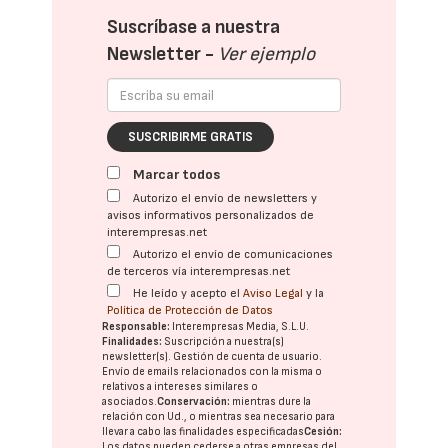
Suscríbase a nuestra
Newsletter -
Ver ejemplo
SUSCRIBIRME GRATIS
Marcar todos
Autorizo el envío de newsletters y
avisos informativos personalizados de
interempresas.net
Autorizo el envío de comunicaciones
de terceros vía interempresas.net
He leído y acepto el
Aviso Legal
y la
Política de Protección de Datos
Responsable:
Interempresas Media, S.L.U.
Finalidades:
Suscripción a nuestra(s)
newsletter(s). Gestión de cuenta de usuario.
Envío de emails relacionados con la misma o
relativos a intereses similares o
asociados.
Conservación:
mientras dure la
relación con Ud., o mientras sea necesario para
llevar a cabo las finalidades especificadas
Cesión:
Los datos pueden cederse a otras
empresas del