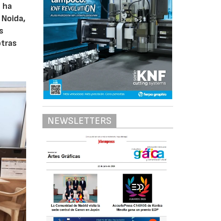
, ha
 Noida,
s
otras
NEWSLETTERS