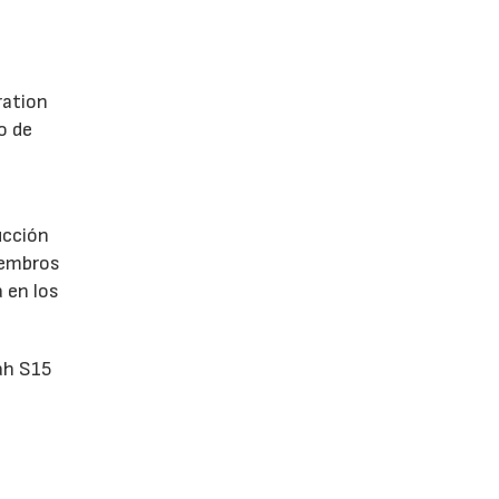
ration
o de
ucción
iembros
 en los
ah S15