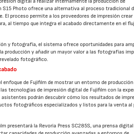
resión digital a realizar internamente la producción de
h S15 Photo ofrece una alternativa al proceso tradicional 
ve. El proceso permite a los proveedores de impresión crear
a, al tiempo que integra el acabado directamente en el flu
ón y fotografía, el sistema ofrece oportunidades para ampl
 la producción y añadir un mayor valor a las fotografías im
revelado fotográfico.
acabado
 enfoque de Fujifilm de mostrar un entorno de producción
las tecnologías de impresión digital de Fujifilm con la expe
 asistentes podrán descubrir cómo los resultados de impr
ctos fotográficos especializados y listos para la venta al
film presentará la Revoria Press SC285S, una prensa digital
rtar capacidades de producción avanzadas a entornos de