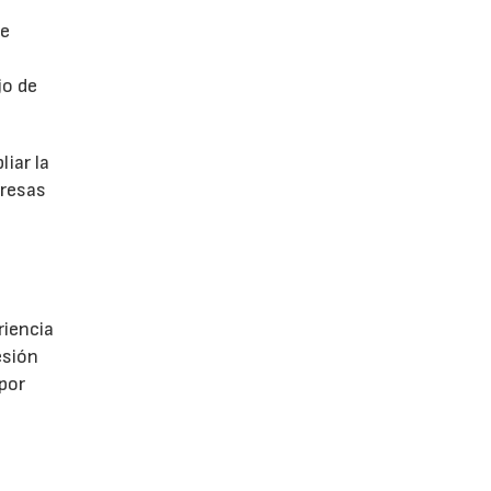
de
jo de
iar la
presas
riencia
esión
 por