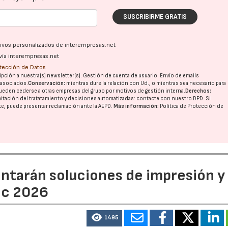
SUSCRIBIRME GRATIS
ativos personalizados de interempresas.net
vía interempresas.net
otección de Datos
pción a nuestra(s) newsletter(s). Gestión de cuenta de usuario. Envío de emails
o asociados.
Conservación:
mientras dure la relación con Ud., o mientras sea necesario para
ueden cederse a otras
empresas del grupo
por motivos de gestión interna.
Derechos:
imitación del tratatamiento y decisiones automatizadas:
contacte con nuestro DPD
. Si
nte, puede presentar reclamación ante la
AEPD
.
Más información:
Política de Protección de
entarán soluciones de impresión y
ic 2026
1495