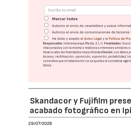
Marcar todos
Autorizo el envío de newsletters y avisos inform
Autorizo el envío de comunicaciones de terceros 
He leído y acepto el
Aviso Legal
y la
Política de Pr
Responsable:
Interempresas Media, S.L.U.
Finalidades:
Suscri
relacionados con la misma o relativos a intereses similares 
llevar a cabo las finalidades especificadas
Cesión:
Los datos p
Acceso, rectificación, oposición, supresión, portabilidad, l
considera que el tratamiento no se ajusta a la normativa vige
Datos
Skandacor y Fujifilm pres
acabado fotográfico en Ip
29/07/2026