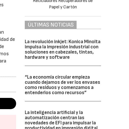
es
ÚLTIMAS NOTICIAS
an
idad de
La revolución inkjet: Konica Minolta
de
impulsa la impresión industrial con
soluciones en cabezales, tintas,
emos
hardware y software
ara
“La economía circular empieza
cuando dejamos de ver los envases
como residuos y comenzamos a
entenderlos como recursos”
La inteligencia artificial y la
automatización centran las
novedades de EFI para impulsar la
productividad en impresión digital