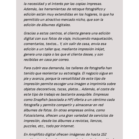
la necesidad y el interés por las copias impresas.
Además, las herramientas de retoque fotográfico y
edición están muy extendidas en los hogares, lo que ha
permitido un atractivo mercado nicho, que son la
edición de álbumes digitales.
Gracias a estos centros, el cliente genera una edición
digital con sus fotos de viaje, incluyendo maquetación,
comentarios, textos… Y, sin salir de casa, envía esa
edición a un taller que, mediante impresión inkjet,
genera una copia o las que el cliente desee, y son
recibidas en casa por correo.
Para cubrir esa demanda, los talleres de fotografía han
tenido que reorientar su estrategia. El negocio sigue en
pie y avanza, porque la versatilidad de este tipo de
impresión permite escoger una imagen e imprimirla sobre
objetos decorativos, tazas, platos... Además, el coste de
este tipo de trabajo es bastante asequible. Empresas
como Snapfish (asociada a HP) oferta a un céntimo cada
fotografía y permite compartir y almacenar en red
álbumes de fotos. En otras empresas online, como
Fotosistema, ofrecen una gran variedad de servicios de
impresión, desde los álbumes a revistas, lienzos,
puzzles, etc., todo por Internet.
En Amplifoto digital ofrecen imágenes de hasta 152