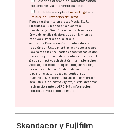
Autorizo el envío de comunicaciones
de terceros vía interempresas.net
He leído y acepto el
Aviso Legal
y la
Política de Protección de Datos
Responsable:
Interempresas Media, S.L.U.
Finalidades:
Suscripción a nuestra(s)
newsletter(s). Gestión de cuenta de usuario.
Envío de emails relacionados con la misma o
relativos a intereses similares o
asociados.
Conservación:
mientras dure la
relación con Ud., o mientras sea necesario para
llevar a cabo las finalidades especificadas
Cesión:
Los datos pueden cederse a otras
empresas del
grupo
por motivos de gestión interna.
Derechos:
Acceso, rectificación, oposición, supresión,
portabilidad, limitación del tratatamiento y
decisiones automatizadas:
contacte con
nuestro DPD
. Si considera que el tratamiento no
se ajusta a la normativa vigente, puede presentar
reclamación ante la
AEPD
.
Más información:
Política de Protección de Datos
Skandacor y Fujifilm