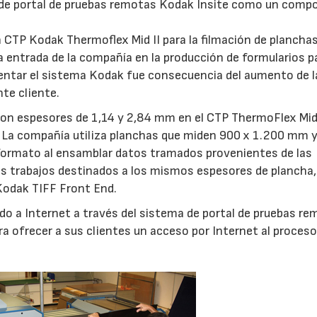
ma de portal de pruebas remotas Kodak Insite como un com
n CTP Kodak Thermoflex Mid II para la filmación de plancha
a entrada de la compañía en la producción de formularios p
mentar el sistema Kodak fue consecuencia del aumento de l
nte cliente.
on espesores de 1,14 y 2,84 mm en el CTP ThermoFlex Mid 
 La compañía utiliza planchas que miden 900 x 1.200 mm 
formato al ensamblar datos tramados provenientes de las
ios trabajos destinados a los mismos espesores de plancha,
Kodak TIFF Front End.
ado a Internet a través del sistema de portal de pruebas r
a ofrecer a sus clientes un acceso por Internet al proceso