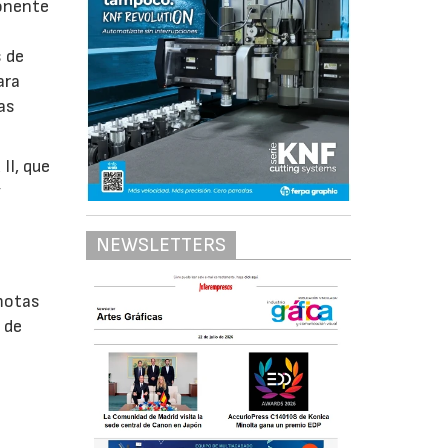
ponente
s de
ara
as
II, que
y
NEWSLETTERS
emotas
 de