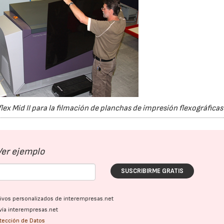
22/07/2026
29/07/2026
x Mid II para la filmación de planchas de impresión flexográfica
Ver ejemplo
SUSCRIBIRME GRATIS
ativos personalizados de interempresas.net
vía interempresas.net
otección de Datos