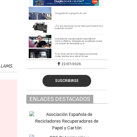
22/07/2026
s LAMS.
SUSCRIBIRSE
ENLACES DESTACADOS