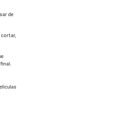
sar de
cortar,
ue
final.
elículas