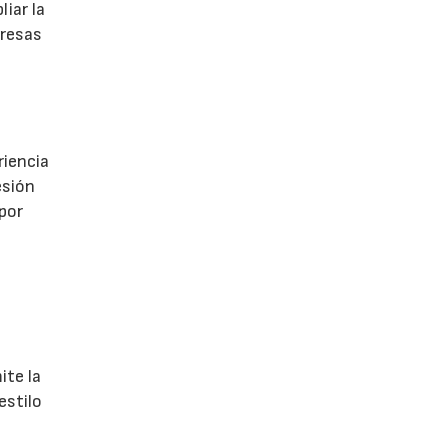
iar la
presas
riencia
esión
 por
ite la
estilo