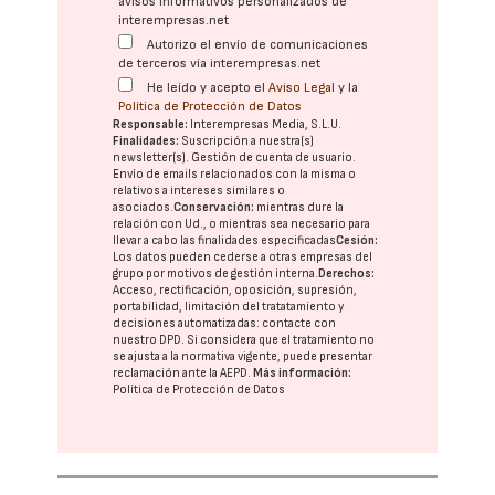
avisos informativos personalizados de
interempresas.net
Autorizo el envío de comunicaciones
de terceros vía interempresas.net
He leído y acepto el
Aviso Legal
y la
Política de Protección de Datos
Responsable:
Interempresas Media, S.L.U.
Finalidades:
Suscripción a nuestra(s)
newsletter(s). Gestión de cuenta de usuario.
Envío de emails relacionados con la misma o
relativos a intereses similares o
asociados.
Conservación:
mientras dure la
relación con Ud., o mientras sea necesario para
llevar a cabo las finalidades especificadas
Cesión:
Los datos pueden cederse a otras
empresas del
grupo
por motivos de gestión interna.
Derechos:
Acceso, rectificación, oposición, supresión,
portabilidad, limitación del tratatamiento y
decisiones automatizadas:
contacte con
nuestro DPD
. Si considera que el tratamiento no
se ajusta a la normativa vigente, puede presentar
reclamación ante la
AEPD
.
Más información:
Política de Protección de Datos