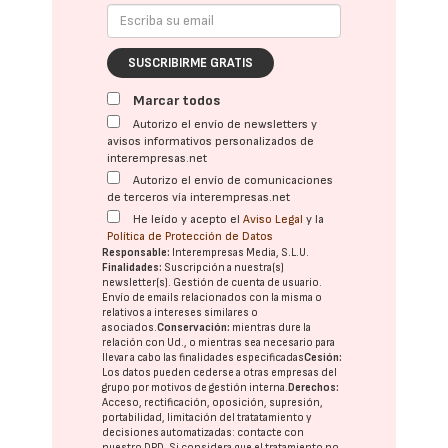
SUSCRIBIRME GRATIS
Marcar todos
Autorizo el envío de newsletters y
avisos informativos personalizados de
interempresas.net
Autorizo el envío de comunicaciones
de terceros vía interempresas.net
He leído y acepto el
Aviso Legal
y la
Política de Protección de Datos
Responsable:
Interempresas Media, S.L.U.
Finalidades:
Suscripción a nuestra(s)
newsletter(s). Gestión de cuenta de usuario.
Envío de emails relacionados con la misma o
relativos a intereses similares o
asociados.
Conservación:
mientras dure la
relación con Ud., o mientras sea necesario para
llevar a cabo las finalidades especificadas
Cesión:
Los datos pueden cederse a otras
empresas del
grupo
por motivos de gestión interna.
Derechos:
Acceso, rectificación, oposición, supresión,
portabilidad, limitación del tratatamiento y
decisiones automatizadas:
contacte con
nuestro DPD
. Si considera que el tratamiento no