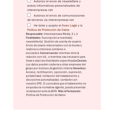
Autorizo el envío de newsletters y
avisos informativos personalizados de
interempresas.net
Autorizo el envío de comunicaciones
de terceros vía interempresas.net
He leído y acepto el
Aviso Legal
y la
Política de Protección de Datos
Responsable:
Interempresas Media, S.L.U.
Finalidades:
Suscripción a nuestra(s)
newsletter(s). Gestión de cuenta de usuario.
Envío de emails relacionados con la misma o
relativos a intereses similares o
asociados.
Conservación:
mientras dure la
relación con Ud., o mientras sea necesario para
llevar a cabo las finalidades especificadas
Cesión:
Los datos pueden cederse a otras
empresas del
grupo
por motivos de gestión interna.
Derechos:
Acceso, rectificación, oposición, supresión,
portabilidad, limitación del tratatamiento y
decisiones automatizadas:
contacte con
nuestro DPD
. Si considera que el tratamiento no
se ajusta a la normativa vigente, puede presentar
reclamación ante la
AEPD
.
Más información:
Política de Protección de Datos