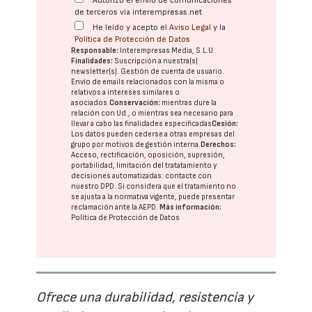
Autorizo el envío de comunicaciones
de terceros vía interempresas.net
He leído y acepto el
Aviso Legal
y la
Política de Protección de Datos
Responsable:
Interempresas Media, S.L.U.
Finalidades:
Suscripción a nuestra(s)
newsletter(s). Gestión de cuenta de usuario.
Envío de emails relacionados con la misma o
relativos a intereses similares o
asociados.
Conservación:
mientras dure la
relación con Ud., o mientras sea necesario para
llevar a cabo las finalidades especificadas
Cesión:
Los datos pueden cederse a otras
empresas del
grupo
por motivos de gestión interna.
Derechos:
Acceso, rectificación, oposición, supresión,
portabilidad, limitación del tratatamiento y
decisiones automatizadas:
contacte con
nuestro DPD
. Si considera que el tratamiento no
se ajusta a la normativa vigente, puede presentar
reclamación ante la
AEPD
.
Más información:
Política de Protección de Datos
Ofrece una durabilidad, resistencia y