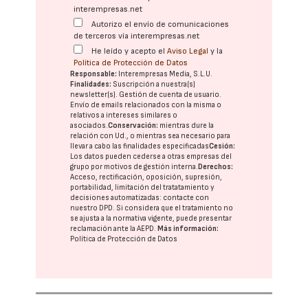
interempresas.net
Autorizo el envío de comunicaciones
de terceros vía interempresas.net
He leído y acepto el
Aviso Legal
y la
Política de Protección de Datos
Responsable:
Interempresas Media, S.L.U.
Finalidades:
Suscripción a nuestra(s)
newsletter(s). Gestión de cuenta de usuario.
Envío de emails relacionados con la misma o
relativos a intereses similares o
asociados.
Conservación:
mientras dure la
relación con Ud., o mientras sea necesario para
llevar a cabo las finalidades especificadas
Cesión:
Los datos pueden cederse a otras
empresas del
grupo
por motivos de gestión interna.
Derechos:
Acceso, rectificación, oposición, supresión,
portabilidad, limitación del tratatamiento y
decisiones automatizadas:
contacte con
nuestro DPD
. Si considera que el tratamiento no
se ajusta a la normativa vigente, puede presentar
reclamación ante la
AEPD
.
Más información:
Política de Protección de Datos