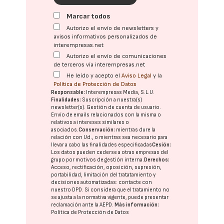
Marcar todos
Autorizo el envío de newsletters y
avisos informativos personalizados de
interempresas.net
Autorizo el envío de comunicaciones
de terceros vía interempresas.net
He leído y acepto el
Aviso Legal
y la
Política de Protección de Datos
Responsable:
Interempresas Media, S.L.U.
Finalidades:
Suscripción a nuestra(s)
newsletter(s). Gestión de cuenta de usuario.
Envío de emails relacionados con la misma o
relativos a intereses similares o
asociados.
Conservación:
mientras dure la
relación con Ud., o mientras sea necesario para
llevar a cabo las finalidades especificadas
Cesión:
Los datos pueden cederse a otras
empresas del
grupo
por motivos de gestión interna.
Derechos:
Acceso, rectificación, oposición, supresión,
portabilidad, limitación del tratatamiento y
decisiones automatizadas:
contacte con
nuestro DPD
. Si considera que el tratamiento no
se ajusta a la normativa vigente, puede presentar
reclamación ante la
AEPD
.
Más información:
Política de Protección de Datos