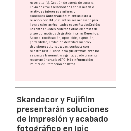
newsletter(s). Gestión de cuenta de usuario.
Envío de emails relacionados con la misma o
relativos a intereses similares o
asociados.
Conservación:
mientras dure la
relación con Ud., o mientras sea necesario para
llevar a cabo las finalidades especificadas
Cesión:
Los datos pueden cederse a otras
empresas del
grupo
por motivos de gestión interna.
Derechos:
Acceso, rectificación, oposición, supresión,
portabilidad, limitación del tratatamiento y
decisiones automatizadas:
contacte con
nuestro DPD
. Si considera que el tratamiento no
se ajusta a la normativa vigente, puede presentar
reclamación ante la
AEPD
.
Más información:
Política de Protección de Datos
Skandacor y Fujifilm
presentarán soluciones
de impresión y acabado
fotográfico en Ipic