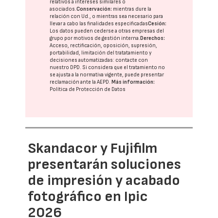
relativos a intereses similares o
asociados.
Conservación:
mientras dure la
relación con Ud., o mientras sea necesario para
llevar a cabo las finalidades especificadas
Cesión:
Los datos pueden cederse a otras
empresas del
grupo
por motivos de gestión interna.
Derechos:
Acceso, rectificación, oposición, supresión,
portabilidad, limitación del tratatamiento y
decisiones automatizadas:
contacte con
nuestro DPD
. Si considera que el tratamiento no
se ajusta a la normativa vigente, puede presentar
reclamación ante la
AEPD
.
Más información:
Política de Protección de Datos
Skandacor y Fujifilm
presentarán soluciones
de impresión y acabado
fotográfico en Ipic
2026