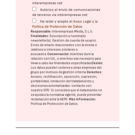
interempresas.net
Autorizo el envío de comunicaciones
de terceros vía interempresas.net
He leído y acepto el
Aviso Legal
y la
Política de Protección de Datos
Responsable:
Interempresas Media, S.L.U.
Finalidades:
Suscripción a nuestra(s)
newsletter(s). Gestión de cuenta de usuario.
Envío de emails relacionados con la misma o
relativos a intereses similares o
asociados.
Conservación:
mientras dure la
relación con Ud., o mientras sea necesario para
llevar a cabo las finalidades especificadas
Cesión:
Los datos pueden cederse a otras
empresas del
grupo
por motivos de gestión interna.
Derechos:
Acceso, rectificación, oposición, supresión,
portabilidad, limitación del tratatamiento y
decisiones automatizadas:
contacte con
nuestro DPD
. Si considera que el tratamiento no
se ajusta a la normativa vigente, puede presentar
reclamación ante la
AEPD
.
Más información:
Política de Protección de Datos