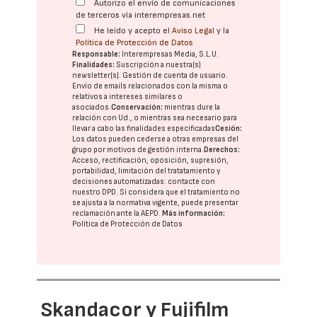
Autorizo el envío de comunicaciones
de terceros vía interempresas.net
He leído y acepto el
Aviso Legal
y la
Política de Protección de Datos
Responsable:
Interempresas Media, S.L.U.
Finalidades:
Suscripción a nuestra(s)
newsletter(s). Gestión de cuenta de usuario.
Envío de emails relacionados con la misma o
relativos a intereses similares o
asociados.
Conservación:
mientras dure la
relación con Ud., o mientras sea necesario para
llevar a cabo las finalidades especificadas
Cesión:
Los datos pueden cederse a otras
empresas del
grupo
por motivos de gestión interna.
Derechos:
Acceso, rectificación, oposición, supresión,
portabilidad, limitación del tratatamiento y
decisiones automatizadas:
contacte con
nuestro DPD
. Si considera que el tratamiento no
se ajusta a la normativa vigente, puede presentar
reclamación ante la
AEPD
.
Más información:
Política de Protección de Datos
Skandacor y Fujifilm