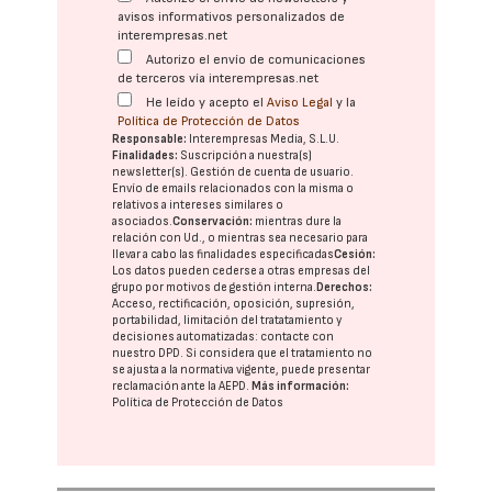
avisos informativos personalizados de
interempresas.net
Autorizo el envío de comunicaciones
de terceros vía interempresas.net
He leído y acepto el
Aviso Legal
y la
Política de Protección de Datos
Responsable:
Interempresas Media, S.L.U.
Finalidades:
Suscripción a nuestra(s)
newsletter(s). Gestión de cuenta de usuario.
Envío de emails relacionados con la misma o
relativos a intereses similares o
asociados.
Conservación:
mientras dure la
relación con Ud., o mientras sea necesario para
llevar a cabo las finalidades especificadas
Cesión:
Los datos pueden cederse a otras
empresas del
grupo
por motivos de gestión interna.
Derechos:
Acceso, rectificación, oposición, supresión,
portabilidad, limitación del tratatamiento y
decisiones automatizadas:
contacte con
nuestro DPD
. Si considera que el tratamiento no
se ajusta a la normativa vigente, puede presentar
reclamación ante la
AEPD
.
Más información:
Política de Protección de Datos