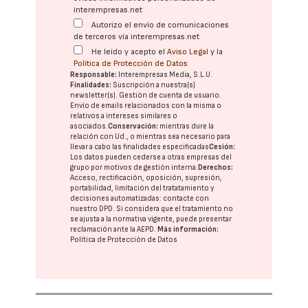
interempresas.net
Autorizo el envío de comunicaciones
de terceros vía interempresas.net
He leído y acepto el
Aviso Legal
y la
Política de Protección de Datos
Responsable:
Interempresas Media, S.L.U.
Finalidades:
Suscripción a nuestra(s)
newsletter(s). Gestión de cuenta de usuario.
Envío de emails relacionados con la misma o
relativos a intereses similares o
asociados.
Conservación:
mientras dure la
relación con Ud., o mientras sea necesario para
llevar a cabo las finalidades especificadas
Cesión:
Los datos pueden cederse a otras
empresas del
grupo
por motivos de gestión interna.
Derechos:
Acceso, rectificación, oposición, supresión,
portabilidad, limitación del tratatamiento y
decisiones automatizadas:
contacte con
nuestro DPD
. Si considera que el tratamiento no
se ajusta a la normativa vigente, puede presentar
reclamación ante la
AEPD
.
Más información:
Política de Protección de Datos