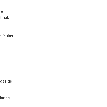
ue
final.
elículas
ades de
darles