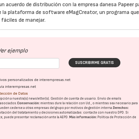
un acuerdo de distribución con la empresa danesa Papeer pa
de la plataforma de software eMagCreator, un programa qu
 fáciles de manejar.
Ver ejemplo
SUSCRIBIRME GRATIS
ativos personalizados de interempresas.net
vía interempresas.net
otección de Datos
pción a nuestra(s) newsletter(s). Gestión de cuenta de usuario. Envío de emails
o asociados.
Conservación:
mientras dure la relación con Ud., o mientras sea necesario para
ueden cederse a otras
empresas del grupo
por motivos de gestión interna.
Derechos:
imitación del tratatamiento y decisiones automatizadas:
contacte con nuestro DPD
. Si
nte, puede presentar reclamación ante la
AEPD
.
Más información:
Política de Protección de