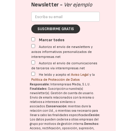
Newsletter -
Ver ejemplo
SUSCRIBIRME GRATIS
Marcar todos
Autorizo el envío de newsletters y
avisos informativos personalizados de
interempresas.net
Autorizo el envío de comunicaciones
de terceros vía interempresas.net
He leído y acepto el
Aviso Legal
y la
Política de Protección de Datos
Responsable:
Interempresas Media, S.L.U.
Finalidades:
Suscripción a nuestra(s)
newsletter(s). Gestión de cuenta de usuario.
Envío de emails relacionados con la misma o
relativos a intereses similares o
asociados.
Conservación:
mientras dure la
relación con Ud., o mientras sea necesario para
llevar a cabo las finalidades especificadas
Cesión:
Los datos pueden cederse a otras
empresas del
grupo
por motivos de gestión interna.
Derechos:
Acceso, rectificación, oposición, supresión,