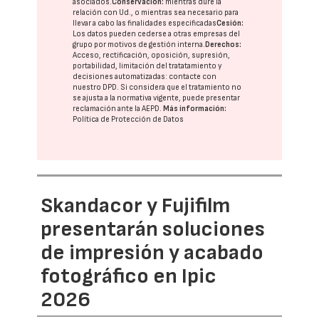
asociados.
Conservación:
mientras dure la
relación con Ud., o mientras sea necesario para
llevar a cabo las finalidades especificadas
Cesión:
Los datos pueden cederse a otras
empresas del
grupo
por motivos de gestión interna.
Derechos:
Acceso, rectificación, oposición, supresión,
portabilidad, limitación del tratatamiento y
decisiones automatizadas:
contacte con
nuestro DPD
. Si considera que el tratamiento no
se ajusta a la normativa vigente, puede presentar
reclamación ante la
AEPD
.
Más información:
Política de Protección de Datos
Skandacor y Fujifilm
presentarán soluciones
de impresión y acabado
fotográfico en Ipic
2026