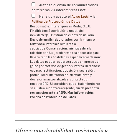
Autorizo el envío de comunicaciones
de terceros vía interempresas.net
He leído y acepto el
Aviso Legal
y la
Política de Protección de Datos
Responsable:
Interempresas Media, S.L.U.
Finalidades:
Suscripción a nuestra(s)
newsletter(s). Gestión de cuenta de usuario.
Envío de emails relacionados con la misma o
relativos a intereses similares o
asociados.
Conservación:
mientras dure la
relación con Ud., o mientras sea necesario para
llevar a cabo las finalidades especificadas
Cesión:
Los datos pueden cederse a otras
empresas del
grupo
por motivos de gestión interna.
Derechos:
Acceso, rectificación, oposición, supresión,
portabilidad, limitación del tratatamiento y
decisiones automatizadas:
contacte con
nuestro DPD
. Si considera que el tratamiento no
se ajusta a la normativa vigente, puede presentar
reclamación ante la
AEPD
.
Más información:
Política de Protección de Datos
Ofrece una durabilidad, resistencia y