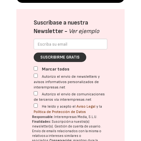
Suscríbase a nuestra
Newsletter -
Ver ejemplo
SUSCRIBIRME GRATIS
Marcar todos
Autorizo el envío de newsletters y
avisos informativos personalizados de
interempresas.net
Autorizo el envío de comunicaciones
de terceros vía interempresas.net
He leído y acepto el
Aviso Legal
y la
Política de Protección de Datos
Responsable:
Interempresas Media, S.L.U.
Finalidades:
Suscripción a nuestra(s)
newsletter(s). Gestión de cuenta de usuario.
Envío de emails relacionados con la misma o
relativos a intereses similares o
asociados.
Conservación:
mientras dure la