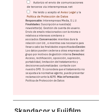
Autorizo el envío de comunicaciones
de terceros vía interempresas.net
He leído y acepto el
Aviso Legal
y la
Política de Protección de Datos
Responsable:
Interempresas Media, S.L.U.
Finalidades:
Suscripción a nuestra(s)
newsletter(s). Gestión de cuenta de usuario.
Envío de emails relacionados con la misma o
relativos a intereses similares o
asociados.
Conservación:
mientras dure la
relación con Ud., o mientras sea necesario para
llevar a cabo las finalidades especificadas
Cesión:
Los datos pueden cederse a otras
empresas del
grupo
por motivos de gestión interna.
Derechos:
Acceso, rectificación, oposición, supresión,
portabilidad, limitación del tratatamiento y
decisiones automatizadas:
contacte con
nuestro DPD
. Si considera que el tratamiento no
se ajusta a la normativa vigente, puede presentar
reclamación ante la
AEPD
.
Más información:
Política de Protección de Datos
Skandacor y Fujifilm