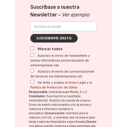
Suscríbase a nuestra
Newsletter -
Ver ejemplo
SUSCRIBIRME GRATIS
Marcar todos
Autorizo el envío de newsletters y
avisos informativos personalizados de
interempresas.net
Autorizo el envío de comunicaciones
de terceros vía interempresas.net
He leído y acepto el
Aviso Legal
y la
Política de Protección de Datos
Responsable:
Interempresas Media, S.L.U.
Finalidades:
Suscripción a nuestra(s)
newsletter(s). Gestión de cuenta de usuario.
Envío de emails relacionados con la misma o
relativos a intereses similares o
asociados.
Conservación:
mientras dure la
relación con Ud., o mientras sea necesario para
llevar a cabo las finalidades especificadas
Cesión:
Los datos pueden cederse a otras
empresas del