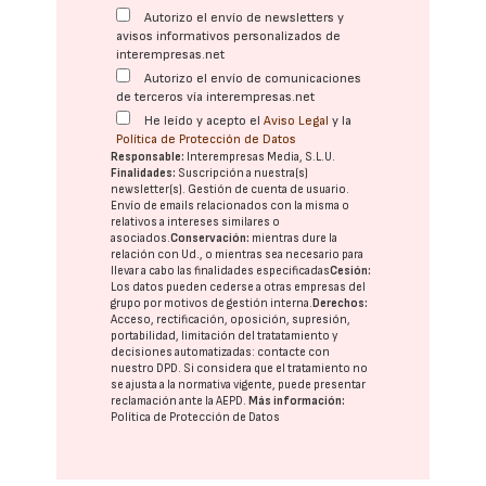
Autorizo el envío de newsletters y
avisos informativos personalizados de
interempresas.net
Autorizo el envío de comunicaciones
de terceros vía interempresas.net
He leído y acepto el
Aviso Legal
y la
Política de Protección de Datos
Responsable:
Interempresas Media, S.L.U.
Finalidades:
Suscripción a nuestra(s)
newsletter(s). Gestión de cuenta de usuario.
Envío de emails relacionados con la misma o
relativos a intereses similares o
asociados.
Conservación:
mientras dure la
relación con Ud., o mientras sea necesario para
llevar a cabo las finalidades especificadas
Cesión:
Los datos pueden cederse a otras
empresas del
grupo
por motivos de gestión interna.
Derechos:
Acceso, rectificación, oposición, supresión,
portabilidad, limitación del tratatamiento y
decisiones automatizadas:
contacte con
nuestro DPD
. Si considera que el tratamiento no
se ajusta a la normativa vigente, puede presentar
reclamación ante la
AEPD
.
Más información:
Política de Protección de Datos