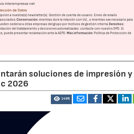
vía interempresas.net
otección de Datos
pción a nuestra(s) newsletter(s). Gestión de cuenta de usuario. Envío de emails
o asociados.
Conservación:
mientras dure la relación con Ud., o mientras sea necesario para
ueden cederse a otras
empresas del grupo
por motivos de gestión interna.
Derechos:
imitación del tratatamiento y decisiones automatizadas:
contacte con nuestro DPD
. Si
nte, puede presentar reclamación ante la
AEPD
.
Más información:
Política de Protección de
entarán soluciones de impresión y
ic 2026
1498