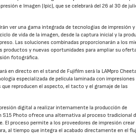
esión e Imagen (Ipic), que se celebrará del 26 al 30 de juli
odrán ver una gama integrada de tecnologías de impresión y
clo de vida de la imagen, desde la captura inicial y la prod
 impreso. Las soluciones combinadas proporcionarán a los m
os productos y nuevas oportunidades para ampliar su oferta
sión fotográfica.
rá en directo en el stand de Fujifilm será la LAMpro Cheet
logía especializada de película laminada con impresiones
s que reproducen el aspecto, el tacto y el gramaje de las
resión digital a realizar internamente la producción de
h S15 Photo ofrece una alternativa al proceso tradicional 
ve. El proceso permite a los proveedores de impresión crear
a, al tiempo que integra el acabado directamente en el flu