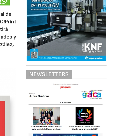
al de
C!Print
tirá
dades y
zález,
NEWSLETTERS