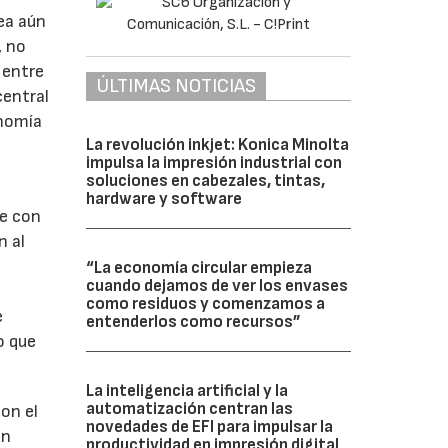
ea aún
, no
 entre
ÚLTIMAS NOTICIAS
central
onomía
La revolución inkjet: Konica Minolta
impulsa la impresión industrial con
soluciones en cabezales, tintas,
hardware y software
e con
n al
“La economía circular empieza
cuando dejamos de ver los envases
como residuos y comenzamos a
e
entenderlos como recursos”
o que
La inteligencia artificial y la
automatización centran las
on el
novedades de EFI para impulsar la
un
productividad en impresión digital