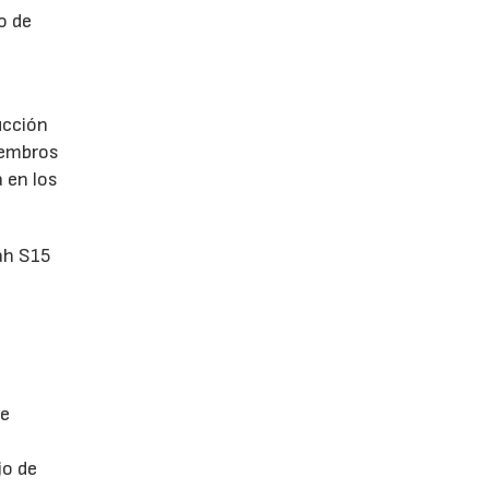
o de
ucción
iembros
 en los
ah S15
de
jo de