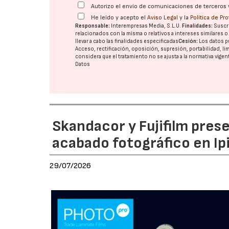
Autorizo el envío de comunicaciones de terceros 
He leído y acepto el
Aviso Legal
y la
Política de Pr
Responsable:
Interempresas Media, S.L.U.
Finalidades:
Suscri
relacionados con la misma o relativos a intereses similares 
llevar a cabo las finalidades especificadas
Cesión:
Los datos p
Acceso, rectificación, oposición, supresión, portabilidad, l
considera que el tratamiento no se ajusta a la normativa vige
Datos
Skandacor y Fujifilm pres
acabado fotográfico en Ip
29/07/2026