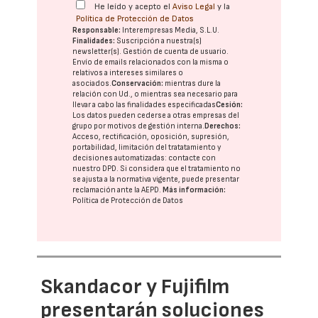
He leído y acepto el
Aviso Legal
y la
Política de Protección de Datos
Responsable:
Interempresas Media, S.L.U.
Finalidades:
Suscripción a nuestra(s)
newsletter(s). Gestión de cuenta de usuario.
Envío de emails relacionados con la misma o
relativos a intereses similares o
asociados.
Conservación:
mientras dure la
relación con Ud., o mientras sea necesario para
llevar a cabo las finalidades especificadas
Cesión:
Los datos pueden cederse a otras
empresas del
grupo
por motivos de gestión interna.
Derechos:
Acceso, rectificación, oposición, supresión,
portabilidad, limitación del tratatamiento y
decisiones automatizadas:
contacte con
nuestro DPD
. Si considera que el tratamiento no
se ajusta a la normativa vigente, puede presentar
reclamación ante la
AEPD
.
Más información:
Política de Protección de Datos
Skandacor y Fujifilm
presentarán soluciones