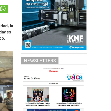
dad, la
edades
po.
NEWSLETTERS