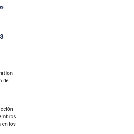
ration
o de
ucción
iembros
 en los