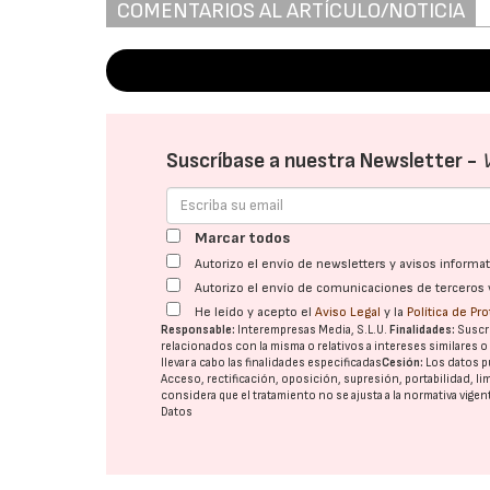
COMENTARIOS AL ARTÍCULO/NOTICIA
Suscríbase a nuestra Newsletter -
Marcar todos
Autorizo el envío de newsletters y avisos inform
Autorizo el envío de comunicaciones de terceros 
He leído y acepto el
Aviso Legal
y la
Política de Pr
Responsable:
Interempresas Media, S.L.U.
Finalidades:
Suscri
relacionados con la misma o relativos a intereses similares 
llevar a cabo las finalidades especificadas
Cesión:
Los datos p
Acceso, rectificación, oposición, supresión, portabilidad, l
considera que el tratamiento no se ajusta a la normativa vige
Datos