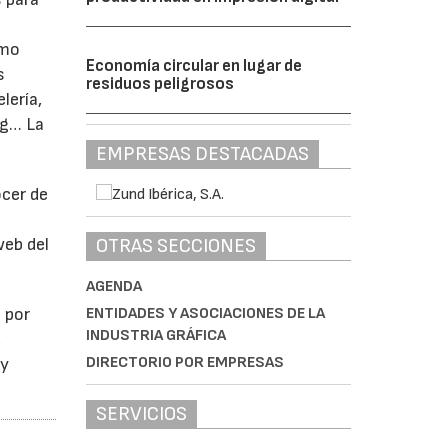
omo
Economía circular en lugar de
s
residuos peligrosos
lería,
ng… La
EMPRESAS DESTACADAS
ocer de
web del
OTRAS SECCIONES
AGENDA
 por
ENTIDADES Y ASOCIACIONES DE LA
INDUSTRIA GRÁFICA
,
DIRECTORIO POR EMPRESAS
 y
SERVICIOS