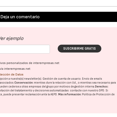
Deja un comentario
Ver ejemplo
SUSCRIBIRME GRATIS
ativos personalizados de interempresas.net
vía interempresas.net
otección de Datos
pción a nuestra(s) newsletter(s). Gestión de cuenta de usuario. Envío de emails
o asociados.
Conservación:
mientras dure la relación con Ud., o mientras sea necesario para
ueden cederse a otras
empresas del grupo
por motivos de gestión interna.
Derechos:
imitación del tratatamiento y decisiones automatizadas:
contacte con nuestro DPD
. Si
nte, puede presentar reclamación ante la
AEPD
.
Más información:
Política de Protección de