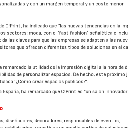
ersonalizadas y con un margen temporal y un coste menor.
de C!Print, ha indicado que “las nuevas tendencias en la im
os sectores: moda, con el ‘fast fashion’, señalética e incl
t da las claves para que las empresas se adapten a las nue
sitores que ofrecen diferentes tipos de soluciones en el 
a remarcado la utilidad de la impresión digital a la hora de 
ibilidad de personalizar espacios. De hecho, este próximo 
itulada ‘¿Como crear espacios públicos?’.
pa España, ha remarcado que C!Print es “un salón innovador
do
stas, diseñadores, decoradores, responsables de eventos,
, publicitarios y creativos un amplio surtido de solucione