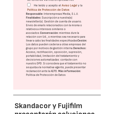
He leído y acepto el
Aviso Legal
y la
Política de Protección de Datos
Responsable:
Interempresas Media, S.L.U.
Finalidades:
Suscripción a nuestra(s)
newsletter(s). Gestión de cuenta de usuario.
Envío de emails relacionados con la misma o
relativos a intereses similares o
asociados.
Conservación:
mientras dure la
relación con Ud., o mientras sea necesario para
llevar a cabo las finalidades especificadas
Cesión:
Los datos pueden cederse a otras
empresas del
grupo
por motivos de gestión interna.
Derechos:
Acceso, rectificación, oposición, supresión,
portabilidad, limitación del tratatamiento y
decisiones automatizadas:
contacte con
nuestro DPD
. Si considera que el tratamiento no
se ajusta a la normativa vigente, puede presentar
reclamación ante la
AEPD
.
Más información:
Política de Protección de Datos
Skandacor y Fujifilm