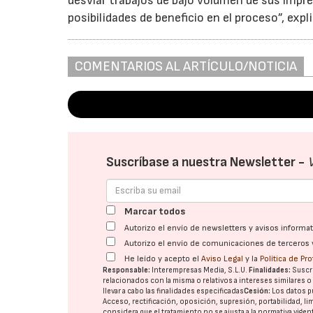
desviar trabajos de bajo volumen de sus impr
posibilidades de beneficio en el proceso”, expli
COMENTARIOS AL ARTÍCULO/NOTICIA
Suscríbase a nuestra Newsletter -
Marcar todos
Autorizo el envío de newsletters y avisos inform
Autorizo el envío de comunicaciones de terceros 
He leído y acepto el
Aviso Legal
y la
Política de Pr
Responsable:
Interempresas Media, S.L.U.
Finalidades:
Suscri
relacionados con la misma o relativos a intereses similares 
llevar a cabo las finalidades especificadas
Cesión:
Los datos p
Acceso, rectificación, oposición, supresión, portabilidad, l
considera que el tratamiento no se ajusta a la normativa vige