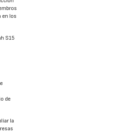
ucción
iembros
 en los
ah S15
de
jo de
iar la
presas