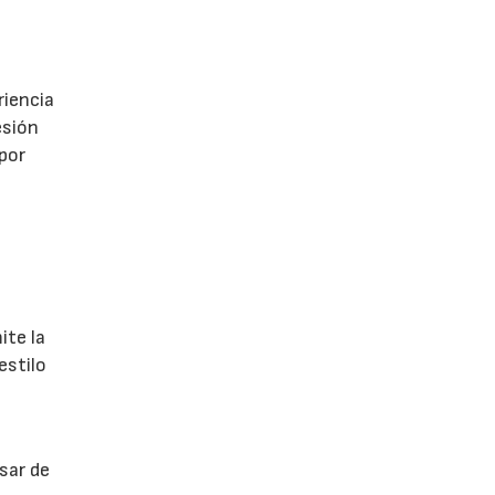
riencia
esión
 por
ite la
estilo
sar de