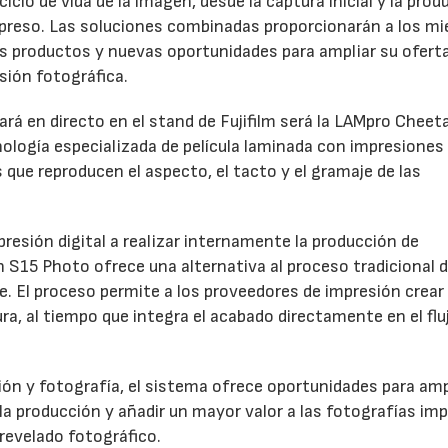
clo de vida de la imagen, desde la captura inicial y la prod
 impreso. Las soluciones combinadas proporcionarán a los m
os productos y nuevas oportunidades para ampliar su oferta
sión fotográfica.
rá en directo en el stand de Fujifilm será la LAMpro Cheet
logía especializada de película laminada con impresiones
s que reproducen el aspecto, el tacto y el gramaje de las
resión digital a realizar internamente la producción de
h S15 Photo ofrece una alternativa al proceso tradicional 
ve. El proceso permite a los proveedores de impresión crear
a, al tiempo que integra el acabado directamente en el flu
ón y fotografía, el sistema ofrece oportunidades para ampl
 la producción y añadir un mayor valor a las fotografías im
revelado fotográfico.