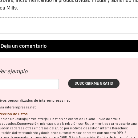
esoras, incrementando la productividad media y abriendo n
ca Mills.
Deja un comentario
Ver ejemplo
SUSCRIBIRME GRATIS
ativos personalizados de interempresas.net
vía interempresas.net
otección de Datos
pción a nuestra(s) newsletter(s). Gestión de cuenta de usuario. Envío de emails
o asociados.
Conservación:
mientras dure la relación con Ud., o mientras sea necesario para
ueden cederse a otras
empresas del grupo
por motivos de gestión interna.
Derechos:
imitación del tratatamiento y decisiones automatizadas:
contacte con nuestro DPD
. Si
nte, puede presentar reclamación ante la
AEPD
.
Más información:
Política de Protección de