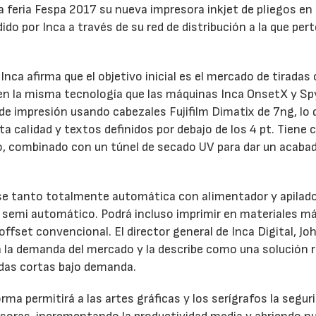
a feria Fespa 2017 su nueva impresora inkjet de pliegos en
ido por Inca a través de su red de distribución a la que per
ca afirma que el objetivo inicial es el mercado de tiradas
 en la misma tecnología que las máquinas Inca OnsetX y Sp
de impresión usando cabezales Fujifilm Dimatix de 7ng, lo 
ta calidad y textos definidos por debajo de los 4 pt. Tiene 
ro, combinado con un túnel de secado UV para dar un acaba
22/07/2026
29/07/2026
rse tanto totalmente automática con alimentador y apilad
semi automático. Podrá incluso imprimir en materiales m
ffset convencional. El director general de Inca Digital, Joh
 a la demanda del mercado y la describe como una solución 
adas cortas bajo demanda.
rma permitirá a las artes gráficas y los serígrafos la segur