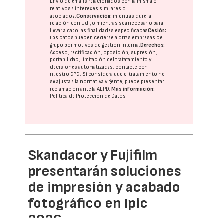
Envío de emails relacionados con la misma o
relativos a intereses similares o
asociados.
Conservación:
mientras dure la
relación con Ud., o mientras sea necesario para
llevar a cabo las finalidades especificadas
Cesión:
Los datos pueden cederse a otras
empresas del
grupo
por motivos de gestión interna.
Derechos:
Acceso, rectificación, oposición, supresión,
portabilidad, limitación del tratatamiento y
decisiones automatizadas:
contacte con
nuestro DPD
. Si considera que el tratamiento no
se ajusta a la normativa vigente, puede presentar
reclamación ante la
AEPD
.
Más información:
Política de Protección de Datos
Skandacor y Fujifilm
presentarán soluciones
de impresión y acabado
fotográfico en Ipic