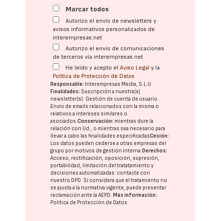
Marcar todos
Autorizo el envío de newsletters y
avisos informativos personalizados de
interempresas.net
Autorizo el envío de comunicaciones
de terceros vía interempresas.net
He leído y acepto el
Aviso Legal
y la
Política de Protección de Datos
Responsable:
Interempresas Media, S.L.U.
Finalidades:
Suscripción a nuestra(s)
newsletter(s). Gestión de cuenta de usuario.
Envío de emails relacionados con la misma o
relativos a intereses similares o
asociados.
Conservación:
mientras dure la
relación con Ud., o mientras sea necesario para
llevar a cabo las finalidades especificadas
Cesión:
Los datos pueden cederse a otras
empresas del
grupo
por motivos de gestión interna.
Derechos:
Acceso, rectificación, oposición, supresión,
portabilidad, limitación del tratatamiento y
decisiones automatizadas:
contacte con
nuestro DPD
. Si considera que el tratamiento no
se ajusta a la normativa vigente, puede presentar
reclamación ante la
AEPD
.
Más información:
Política de Protección de Datos