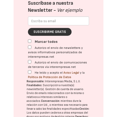
Suscríbase a nuestra
Newsletter -
Ver ejemplo
SUSCRIBIRME GRATIS
Marcar todos
Autorizo el envío de newsletters y
avisos informativos personalizados de
interempresas.net
Autorizo el envío de comunicaciones
de terceros vía interempresas.net
He leído y acepto el
Aviso Legal
y la
Política de Protección de Datos
Responsable:
Interempresas Media, S.L.U.
Finalidades:
Suscripción a nuestra(s)
newsletter(s). Gestión de cuenta de usuario.
Envío de emails relacionados con la misma o
relativos a intereses similares o
asociados.
Conservación:
mientras dure la
relación con Ud., o mientras sea necesario para
llevar a cabo las finalidades especificadas
Cesión:
Los datos pueden cederse a otras
empresas del
grupo
por motivos de gestión interna.
Derechos: