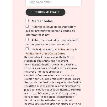
SUSCRIBIRME GRATIS
Marcar todos
Autorizo el envío de newsletters y
avisos informativos personalizados de
interempresas.net
Autorizo el envío de comunicaciones
de terceros vía interempresas.net
He leído y acepto el
Aviso Legal
y la
Política de Protección de Datos
Responsable:
Interempresas Media, S.L.U.
Finalidades:
Suscripción a nuestra(s)
newsletter(s). Gestión de cuenta de usuario.
Envío de emails relacionados con la misma o
relativos a intereses similares o
asociados.
Conservación:
mientras dure la
relación con Ud., o mientras sea necesario para
llevar a cabo las finalidades especificadas
Cesión:
Los datos pueden cederse a otras
empresas del
grupo
por motivos de gestión interna.
Derechos:
Acceso, rectificación, oposición, supresión,
portabilidad, limitación del tratatamiento y
decisiones automatizadas:
contacte con
nuestro DPD
. Si considera que el tratamiento no