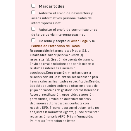
Marcar todos
Autorizo el envío de newsletters y
avisos informativos personalizados de
interempresas.net
Autorizo el envío de comunicaciones
de terceros vía interempresas.net
He leído y acepto el
Aviso Legal
y la
Política de Protección de Datos
Responsable:
Interempresas Media, S.L.U.
Finalidades:
Suscripción a nuestra(s)
newsletter(s). Gestión de cuenta de usuario.
Envío de emails relacionados con la misma o
relativos a intereses similares o
asociados.
Conservación:
mientras dure la
relación con Ud., o mientras sea necesario para
llevar a cabo las finalidades especificadas
Cesión:
Los datos pueden cederse a otras
empresas del
grupo
por motivos de gestión interna.
Derechos:
Acceso, rectificación, oposición, supresión,
portabilidad, limitación del tratatamiento y
decisiones automatizadas:
contacte con
nuestro DPD
. Si considera que el tratamiento no
se ajusta a la normativa vigente, puede presentar
reclamación ante la
AEPD
.
Más información:
Política de Protección de Datos