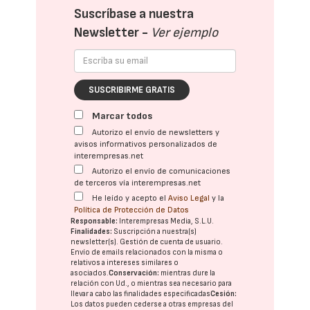
Suscríbase a nuestra
Newsletter -
Ver ejemplo
SUSCRIBIRME GRATIS
Marcar todos
Autorizo el envío de newsletters y
avisos informativos personalizados de
interempresas.net
Autorizo el envío de comunicaciones
de terceros vía interempresas.net
He leído y acepto el
Aviso Legal
y la
Política de Protección de Datos
Responsable:
Interempresas Media, S.L.U.
Finalidades:
Suscripción a nuestra(s)
newsletter(s). Gestión de cuenta de usuario.
Envío de emails relacionados con la misma o
relativos a intereses similares o
asociados.
Conservación:
mientras dure la
relación con Ud., o mientras sea necesario para
llevar a cabo las finalidades especificadas
Cesión:
Los datos pueden cederse a otras
empresas del