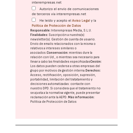
interempresas.net
Autorizo el envío de comunicaciones
de terceros vía interempresas.net
He leído y acepto el
Aviso Legal
y la
Política de Protección de Datos
Responsable:
Interempresas Media, S.L.U.
Finalidades:
Suscripción a nuestra(s)
newsletter(s). Gestión de cuenta de usuario.
Envío de emails relacionados con la misma o
relativos a intereses similares o
asociados.
Conservación:
mientras dure la
relación con Ud., o mientras sea necesario para
llevar a cabo las finalidades especificadas
Cesión:
Los datos pueden cederse a otras
empresas del
grupo
por motivos de gestión interna.
Derechos:
Acceso, rectificación, oposición, supresión,
portabilidad, limitación del tratatamiento y
decisiones automatizadas:
contacte con
nuestro DPD
. Si considera que el tratamiento no
se ajusta a la normativa vigente, puede presentar
reclamación ante la
AEPD
.
Más información:
Política de Protección de Datos