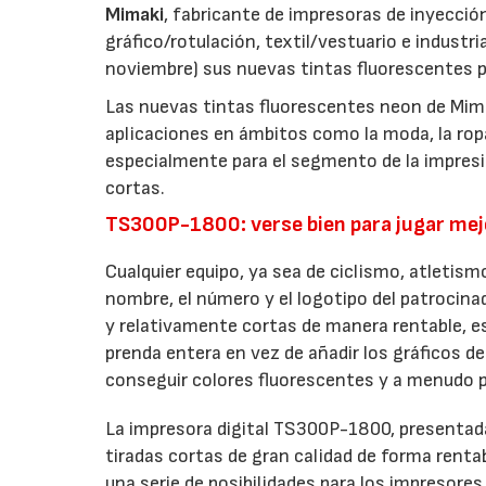
Mimaki
, fabricante de impresoras de inyecció
gráfico/rotulación, textil/vestuario e industri
noviembre) sus nuevas tintas fluorescentes p
Las nuevas tintas fluorescentes neon de Mimak
aplicaciones en ámbitos como la moda, la ropa
especialmente para el segmento de la impresi
cortas.
TS300P-1800: verse bien para jugar mej
Cualquier equipo, ya sea de ciclismo, atletism
nombre, el número y el logotipo del patrocina
y relativamente cortas de manera rentable, e
prenda entera en vez de añadir los gráficos de
conseguir colores fluorescentes y a menudo p
La impresora digital TS300P-1800, presentada
tiradas cortas de gran calidad de forma renta
una serie de posibilidades para los impresores