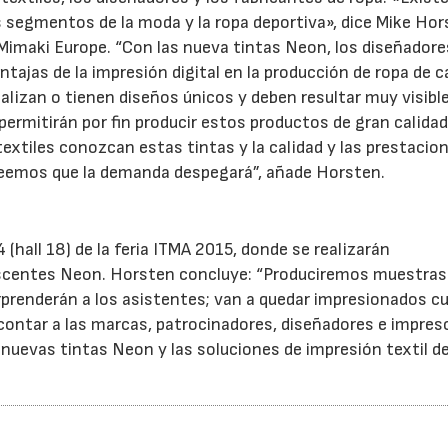
 segmentos de la moda y la ropa deportiva», dice Mike Hor
Mimaki Europe. “Con las nueva tintas Neon, los diseñadore
tajas de la impresión digital en la producción de ropa de c
nalizan o tienen diseños únicos y deben resultar muy visibl
ermitirán por fin producir estos productos de gran calidad
textiles conozcan estas tintas y la calidad y las prestacio
, creemos que la demanda despegará”, añade Horsten.
hall 18) de la feria ITMA 2015, donde se realizarán
escentes Neon. Horsten concluye: “Produciremos muestras
rprenderán a los asistentes; van a quedar impresionados c
ontar a las marcas, patrocinadores, diseñadores e impres
 nuevas tintas Neon y las soluciones de impresión textil d