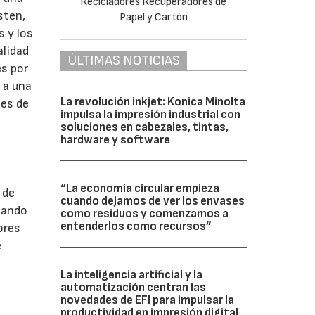
sten,
s y los
alidad
ÚLTIMAS NOTICIAS
es por
 a una
La revolución inkjet: Konica Minolta
nes de
impulsa la impresión industrial con
soluciones en cabezales, tintas,
hardware y software
“La economía circular empieza
 de
cuando dejamos de ver los envases
uando
como residuos y comenzamos a
entenderlos como recursos”
ores
e
La inteligencia artificial y la
automatización centran las
novedades de EFI para impulsar la
productividad en impresión digital