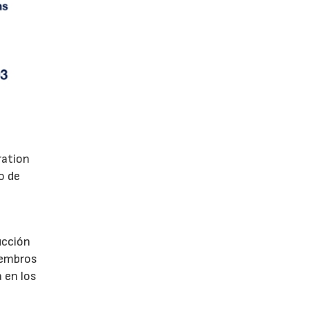
ration
o de
ucción
iembros
 en los