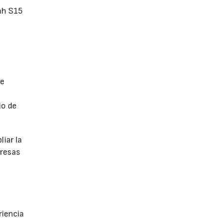
ah S15
de
jo de
iar la
presas
riencia