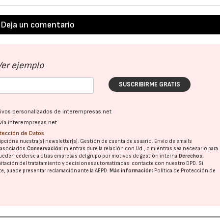
Deja un comentario
Ver ejemplo
SUSCRIBIRME GRATIS
ativos personalizados de interempresas.net
vía interempresas.net
otección de Datos
pción a nuestra(s) newsletter(s). Gestión de cuenta de usuario. Envío de emails
o asociados.
Conservación:
mientras dure la relación con Ud., o mientras sea necesario para
ueden cederse a otras
empresas del grupo
por motivos de gestión interna.
Derechos:
imitación del tratatamiento y decisiones automatizadas:
contacte con nuestro DPD
. Si
nte, puede presentar reclamación ante la
AEPD
.
Más información:
Política de Protección de