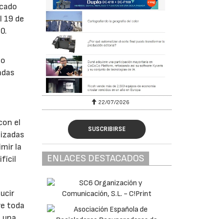
rcado
l 19 de
0.
do
adas
22/07/2026
con el
SUSCRIBIRSE
lizadas
mir la
ENLACES DESTACADOS
fícil
ucir
re toda
e una