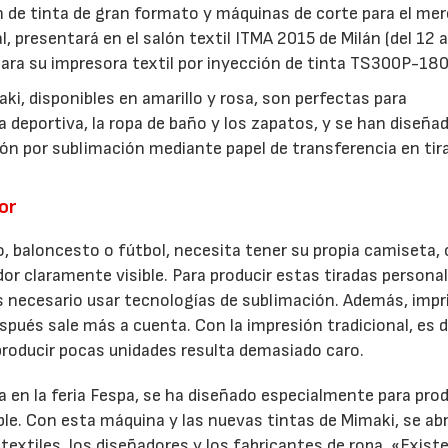
n de tinta de gran formato y máquinas de corte para el me
al, presentará en el salón textil ITMA 2015 de Milán (del 12 a
ara su impresora textil por inyección de tinta TS300P-180
i, disponibles en amarillo y rosa, son perfectas para
 deportiva, la ropa de baño y los zapatos, y se han diseña
ón por sublimación mediante papel de transferencia en tir
or
22/07/2026
29/07/2026
o, baloncesto o fútbol, necesita tener su propia camiseta, 
dor claramente visible. Para producir estas tiradas persona
s necesario usar tecnologías de sublimación. Además, impri
spués sale más a cuenta. Con la impresión tradicional, es di
roducir pocas unidades resulta demasiado caro.
 en la feria Fespa, se ha diseñado especialmente para prod
ble. Con esta máquina y las nuevas tintas de Mimaki, se ab
 textiles, los diseñadores y los fabricantes de ropa. «Exist