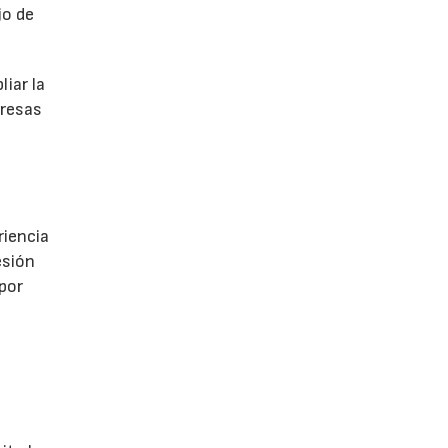
jo de
iar la
presas
riencia
esión
 por