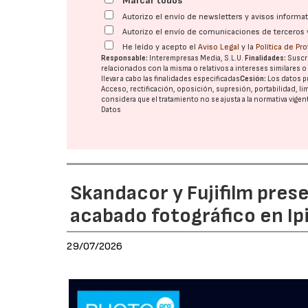
Marcar todos
Autorizo el envío de newsletters y avisos inform
Autorizo el envío de comunicaciones de terceros 
He leído y acepto el
Aviso Legal
y la
Política de Pr
Responsable:
Interempresas Media, S.L.U.
Finalidades:
Suscri
relacionados con la misma o relativos a intereses similares 
llevar a cabo las finalidades especificadas
Cesión:
Los datos p
Acceso, rectificación, oposición, supresión, portabilidad, l
considera que el tratamiento no se ajusta a la normativa vige
Datos
Skandacor y Fujifilm pres
acabado fotográfico en Ip
29/07/2026