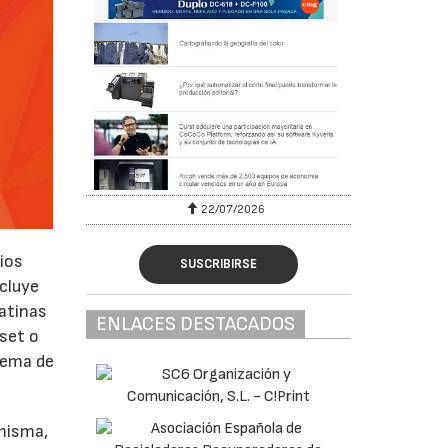
2026
29/07/2026
rios
SUSCRIBIRSE
ncluye
gatinas
ENLACES DESTACADOS
fset o
tema de
misma,