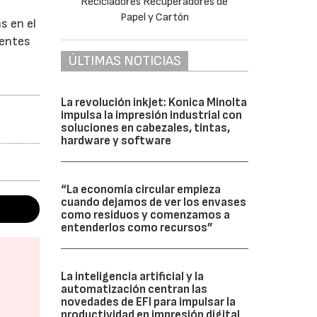
s en el
ientes
ÚLTIMAS NOTICIAS
La revolución inkjet: Konica Minolta
impulsa la impresión industrial con
soluciones en cabezales, tintas,
hardware y software
“La economía circular empieza
cuando dejamos de ver los envases
como residuos y comenzamos a
entenderlos como recursos”
La inteligencia artificial y la
automatización centran las
novedades de EFI para impulsar la
productividad en impresión digital