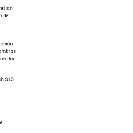
ration
o de
ucción
iembros
 en los
ah S15
de