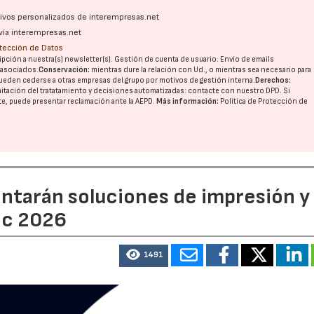
ativos personalizados de interempresas.net
vía interempresas.net
otección de Datos
pción a nuestra(s) newsletter(s). Gestión de cuenta de usuario. Envío de emails
o asociados.
Conservación:
mientras dure la relación con Ud., o mientras sea necesario para
ueden cederse a otras
empresas del grupo
por motivos de gestión interna.
Derechos:
imitación del tratatamiento y decisiones automatizadas:
contacte con nuestro DPD
. Si
nte, puede presentar reclamación ante la
AEPD
.
Más información:
Política de Protección de
entarán soluciones de impresión y
ic 2026
1491