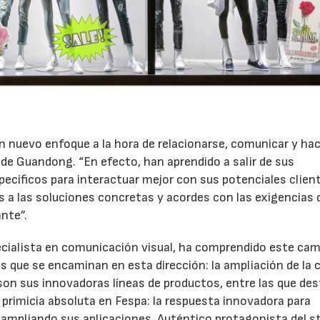
 nuevo enfoque a la hora de relacionarse, comunicar y ha
22/07/2026
29/07/2026
de Guandong. “En efecto, han aprendido a salir de sus
ecíficos para interactuar mejor con sus potenciales clien
a las soluciones concretas y acordes con las exigencias 
nte”.
ialista en comunicación visual, ha comprendido este cam
es que se encaminan en esta dirección: la ampliación de la 
 son sus innovadoras líneas de productos, entre las que des
rimicia absoluta en Fespa: la respuesta innovadora para
ampliando sus aplicaciones. Auténtico protagonista del s