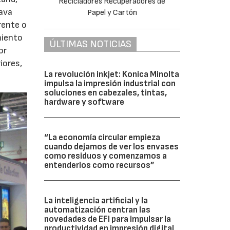
lava
rente o
miento
ÚLTIMAS NOTICIAS
or
iores,
La revolución inkjet: Konica Minolta
impulsa la impresión industrial con
soluciones en cabezales, tintas,
hardware y software
“La economía circular empieza
cuando dejamos de ver los envases
como residuos y comenzamos a
entenderlos como recursos”
La inteligencia artificial y la
automatización centran las
novedades de EFI para impulsar la
productividad en impresión digital