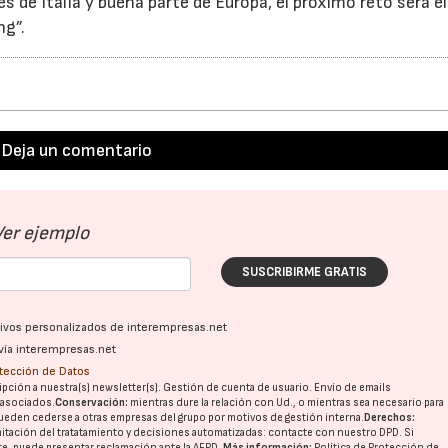
 de Italia y buena parte de Europa, el próximo reto será el
ng”.
Deja un comentario
Ver ejemplo
SUSCRIBIRME GRATIS
ativos personalizados de interempresas.net
vía interempresas.net
otección de Datos
pción a nuestra(s) newsletter(s). Gestión de cuenta de usuario. Envío de emails
o asociados.
Conservación:
mientras dure la relación con Ud., o mientras sea necesario para
ueden cederse a otras
empresas del grupo
por motivos de gestión interna.
Derechos:
imitación del tratatamiento y decisiones automatizadas:
contacte con nuestro DPD
. Si
nte, puede presentar reclamación ante la
AEPD
.
Más información:
Política de Protección de