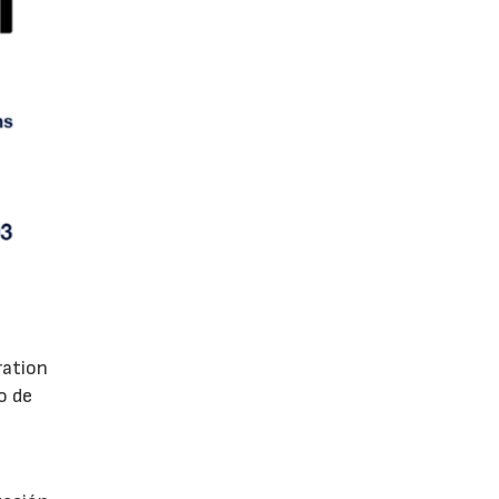
ration
o de