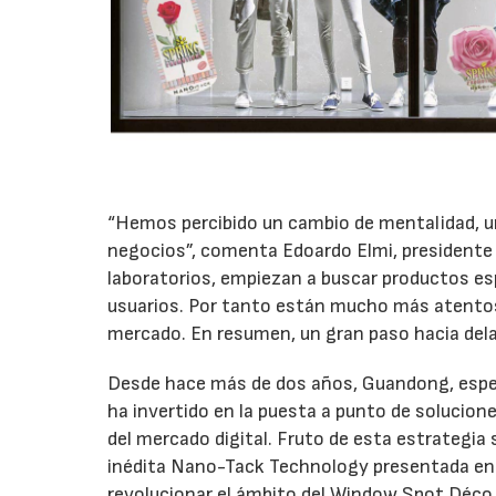
“Hemos percibido un cambio de mentalidad, un
negocios”, comenta Edoardo Elmi, presidente 
laboratorios, empiezan a buscar productos esp
usuarios. Por tanto están mucho más atentos 
mercado. En resumen, un gran paso hacia dela
Desde hace más de dos años, Guandong, espec
ha invertido en la puesta a punto de solucion
del mercado digital. Fruto de esta estrategia
inédita Nano-Tack Technology presentada en p
revolucionar el ámbito del Window Spot Déco 