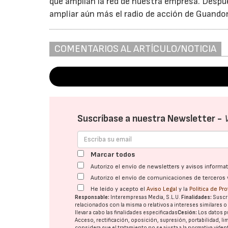
que amplían la red de nuestra empresa. Después
ampliar aún más el radio de acción de Guando
COMENTARIOS AL ARTÍCULO/NOTICIA
Suscríbase a nuestra Newsletter -
Marcar todos
Autorizo el envío de newsletters y avisos inform
Autorizo el envío de comunicaciones de terceros 
He leído y acepto el
Aviso Legal
y la
Política de Pr
Responsable:
Interempresas Media, S.L.U.
Finalidades:
Suscri
relacionados con la misma o relativos a intereses similares 
llevar a cabo las finalidades especificadas
Cesión:
Los datos p
Acceso, rectificación, oposición, supresión, portabilidad, l
considera que el tratamiento no se ajusta a la normativa vige