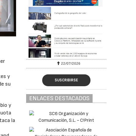
cer
22/07/2026
tes y
SUSCRIBIRSE
de su
ENLACES DESTACADOS
bio y
cuota
taca la
tand,