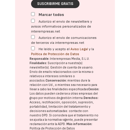
SUSCRIBIRME GRATIS
Marcar todos
Autorizo el envío de newsletters y
avisos informativos personalizados de
interempresas.net
Autorizo el envío de comunicaciones
de terceros vía interempresas.net
He leído y acepto el
Aviso Legal
y la
Política de Protección de Datos
Responsable:
Interempresas Media, S.L.U.
Finalidades:
Suscripción a nuestra(s)
newsletter(s). Gestión de cuenta de usuario.
Envío de emails relacionados con la misma o
relativos a intereses similares o
asociados.
Conservación:
mientras dure la
relación con Ud., o mientras sea necesario para
llevar a cabo las finalidades especificadas
Cesión:
Los datos pueden cederse a otras
empresas del
grupo
por motivos de gestión interna.
Derechos:
Acceso, rectificación, oposición, supresión,
portabilidad, limitación del tratatamiento y
decisiones automatizadas:
contacte con
nuestro DPD
. Si considera que el tratamiento no
se ajusta a la normativa vigente, puede presentar
reclamación ante la
AEPD
.
Más información:
Política de Protección de Datos