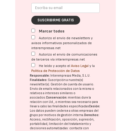
SUSCRIBIRME GRATIS
Marcar todos
Autorizo el envío de newsletters y
avisos informativos personalizados de
interempresas.net
Autorizo el envío de comunicaciones
de terceros vía interempresas.net
He leído y acepto el
Aviso Legal
y la
Política de Protección de Datos
Responsable:
Interempresas Media, S.L.U.
Finalidades:
Suscripción a nuestra(s)
newsletter(s). Gestión de cuenta de usuario.
Envío de emails relacionados con la misma o
relativos a intereses similares o
asociados.
Conservación:
mientras dure la
relación con Ud., o mientras sea necesario para
llevar a cabo las finalidades especificadas
Cesión:
Los datos pueden cederse a otras
empresas del
grupo
por motivos de gestión interna.
Derechos:
Acceso, rectificación, oposición, supresión,
portabilidad, limitación del tratatamiento y
decisiones automatizadas:
contacte con