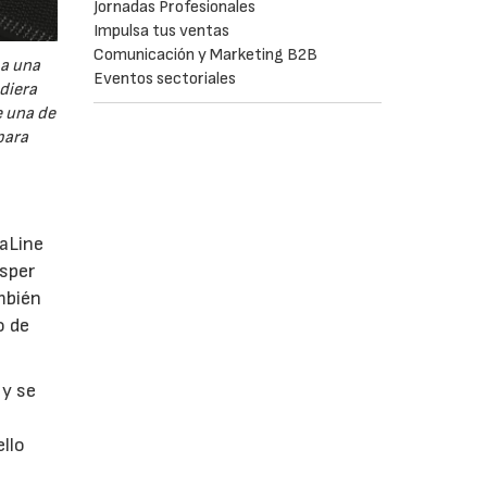
Jornadas Profesionales
Impulsa tus ventas
Comunicación y Marketing B2B
 a una
Eventos sectoriales
diera
e una de
para
maLine
osper
mbién
o de
 y se
llo