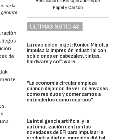
n de la
, gerente
ÚLTIMAS NOTICIAS
uración
pliegos
La revolución inkjet: Konica Minolta
ución
impulsa la impresión industrial con
soluciones en cabezales, tintas,
des de
hardware y software
odak
vamente
“La economía circular empieza
cuando dejamos de ver los envases
como residuos y comenzamos a
entenderlos como recursos”
os.
de
La inteligencia artificial y la
 una
automatización centran las
novedades de EFI para impulsar la
productividad en impresión digital