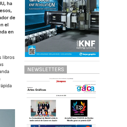
UU, ha
resos,
ador de
n el
nda en
 libros
as
NEWSLETTERS
manda
a
rápida