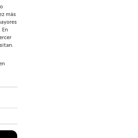
do
vez más
 mayores
. En
ercer
sitan.
 en