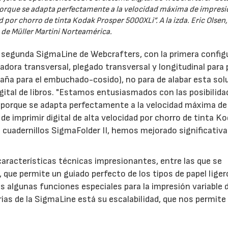
rque se adapta perfectamente a la velocidad máxima de impresió
 por chorro de tinta Kodak Prosper 5000XLi”. A la izda. Eric Olsen
 de Müller Martini Norteamérica.
a segunda SigmaLine de Webcrafters, con la primera config
adora transversal, plegado transversal y longitudinal para 
taña para el embuchado-cosido), no para de alabar esta sol
digital de libros. "Estamos entusiasmados con las posibilida
porque se adapta perfectamente a la velocidad máxima de
 imprimir digital de alta velocidad por chorro de tinta K
e cuadernillos SigmaFolder II, hemos mejorado significati
aracterísticas técnicas impresionantes, entre las que se
, que permite un guiado perfecto de los tipos de papel liger
s algunas funciones especiales para la impresión variable 
ias de la SigmaLine está su escalabilidad, que nos permite