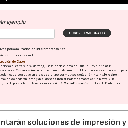
Ver ejemplo
SUSCRIBIRME GRATIS
ativos personalizados de interempresas.net
vía interempresas.net
otección de Datos
pción a nuestra(s) newsletter(s). Gestión de cuenta de usuario. Envío de emails
o asociados.
Conservación:
mientras dure la relación con Ud., o mientras sea necesario para
ueden cederse a otras
empresas del grupo
por motivos de gestión interna.
Derechos:
imitación del tratatamiento y decisiones automatizadas:
contacte con nuestro DPD
. Si
nte, puede presentar reclamación ante la
AEPD
.
Más información:
Política de Protección de
entarán soluciones de impresión y