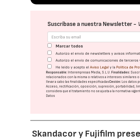
Suscríbase a nuestra Newsletter -
Marcar todos
Autorizo el envío de newsletters y avisos inform
Autorizo el envío de comunicaciones de terceros 
He leído y acepto el
Aviso Legal
y la
Política de Pr
Responsable:
Interempresas Media, S.L.U.
Finalidades:
Suscri
relacionados con la misma o relativos a intereses similares 
llevar a cabo las finalidades especificadas
Cesión:
Los datos p
Acceso, rectificación, oposición, supresión, portabilidad, l
considera que el tratamiento no se ajusta a la normativa vige
Datos
Skandacor y Fujifilm pres