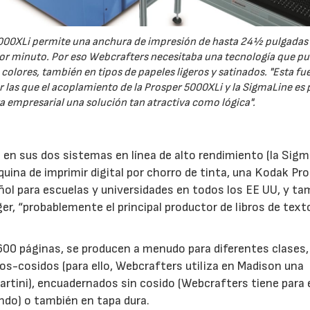
000XLi permite una anchura de impresión de hasta 24½ pulgadas
or minuto. Por eso Webcrafters necesitaba una tecnología que pu
 colores, también en tipos de papeles ligeros y satinados. "Esta fu
por las que el acoplamiento de la Prosper 5000XLi y la SigmaLine es 
a empresarial una solución tan atractiva como lógica".
en sus dos sistemas en línea de alto rendimiento (la Sig
ina de imprimir digital por chorro de tinta, una Kodak Pr
ñol para escuelas y universidades en todos los EE UU, y ta
ger, “probablemente el principal productor de libros de text
600 páginas, se producen a menudo para diferentes clases,
s-cosidos (para ello, Webcrafters utiliza en Madison una
rtini), encuadernados sin cosido (Webcrafters tiene para e
ndo) o también en tapa dura.