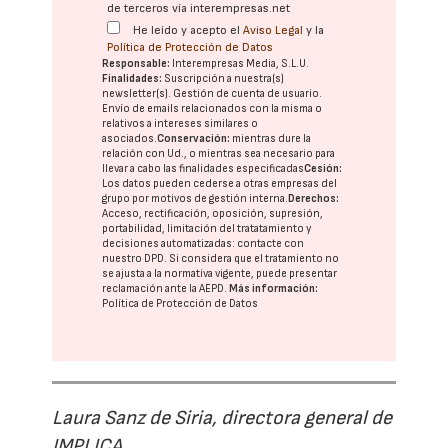
de terceros vía interempresas.net
He leído y acepto el
Aviso Legal
y la
Política de Protección de Datos
Responsable:
Interempresas Media, S.L.U.
Finalidades:
Suscripción a nuestra(s)
newsletter(s). Gestión de cuenta de usuario.
Envío de emails relacionados con la misma o
relativos a intereses similares o
asociados.
Conservación:
mientras dure la
relación con Ud., o mientras sea necesario para
llevar a cabo las finalidades especificadas
Cesión:
Los datos pueden cederse a otras
empresas del
grupo
por motivos de gestión interna.
Derechos:
Acceso, rectificación, oposición, supresión,
portabilidad, limitación del tratatamiento y
decisiones automatizadas:
contacte con
nuestro DPD
. Si considera que el tratamiento no
se ajusta a la normativa vigente, puede presentar
reclamación ante la
AEPD
.
Más información:
Política de Protección de Datos
Laura Sanz de Siria, directora general de
IMPLICA