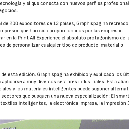
tecnología y el que conecta con nuevos perfiles profesiona
egocios.
al de 200 expositores de 13 países, Graphispag ha recreado
s impresos que han sido proporcionados por las empresas
rar en la Print All Experience el absoluto protagonismo de l
des de personalizar cualquier tipo de producto, material o
 de esta edición. Graphispag ha exhibido y explicado los ú
aplicarse a muy diversos sectores industriales. Esta alia
eciales y los materiales inteligentes puede suponer alternat
s sectores que busquen una nueva especialización: El smar
 textiles inteligentes, la electrónica impresa, la impresión