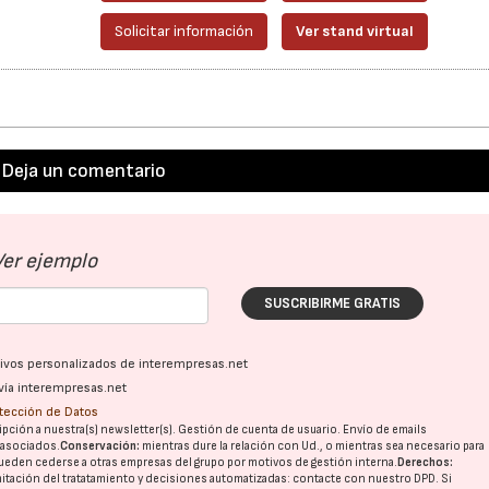
Solicitar información
Ver stand virtual
Deja un comentario
Ver ejemplo
SUSCRIBIRME GRATIS
ativos personalizados de interempresas.net
vía interempresas.net
otección de Datos
pción a nuestra(s) newsletter(s). Gestión de cuenta de usuario. Envío de emails
o asociados.
Conservación:
mientras dure la relación con Ud., o mientras sea necesario para
ueden cederse a otras
empresas del grupo
por motivos de gestión interna.
Derechos:
imitación del tratatamiento y decisiones automatizadas:
contacte con nuestro DPD
. Si