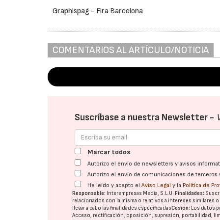
Graphispag - Fira Barcelona
COMENTARIOS AL ARTÍCULO/NOTICIA
Suscríbase a nuestra Newsletter -
Marcar todos
Autorizo el envío de newsletters y avisos inform
Autorizo el envío de comunicaciones de terceros 
He leído y acepto el
Aviso Legal
y la
Política de Pr
Responsable:
Interempresas Media, S.L.U.
Finalidades:
Suscri
relacionados con la misma o relativos a intereses similares 
llevar a cabo las finalidades especificadas
Cesión:
Los datos p
Acceso, rectificación, oposición, supresión, portabilidad, l