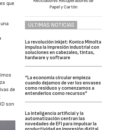
les que
 una
ÚLTIMAS NOTICIAS
a
La revolución inkjet: Konica Minolta
impulsa la impresión industrial con
soluciones en cabezales, tintas,
hardware y software
ltimos
“La economía circular empieza
nza
cuando dejamos de ver los envases
como residuos y comenzamos a
ivas de
entenderlos como recursos”
t
 3D son
La inteligencia artificial y la
automatización centran las
novedades de EFI para impulsar la
productividad en impresión digital