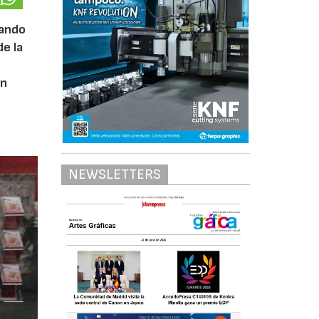
tando
de la
un
NEWSLETTERS