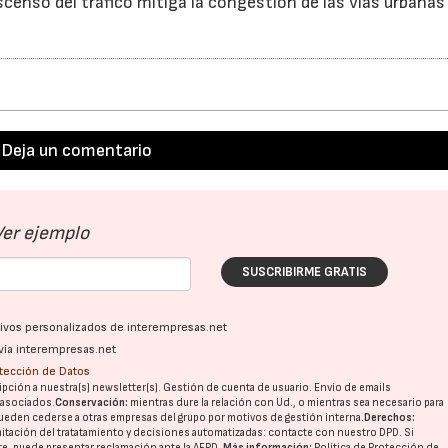
scenso del tráfico mitiga la congestión de las vías urbanas 
Deja un comentario
Ver ejemplo
SUSCRIBIRME GRATIS
ativos personalizados de interempresas.net
vía interempresas.net
otección de Datos
pción a nuestra(s) newsletter(s). Gestión de cuenta de usuario. Envío de emails
o asociados.
Conservación:
mientras dure la relación con Ud., o mientras sea necesario para
ueden cederse a otras
empresas del grupo
por motivos de gestión interna.
Derechos:
imitación del tratatamiento y decisiones automatizadas:
contacte con nuestro DPD
. Si
nte, puede presentar reclamación ante la
AEPD
.
Más información:
Política de Protección de