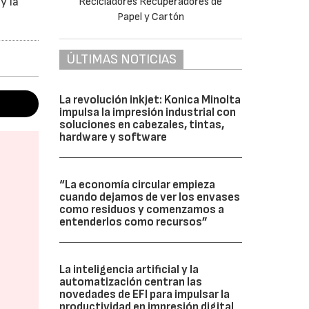
y la
ÚLTIMAS NOTICIAS
La revolución inkjet: Konica Minolta
impulsa la impresión industrial con
soluciones en cabezales, tintas,
hardware y software
“La economía circular empieza
cuando dejamos de ver los envases
como residuos y comenzamos a
entenderlos como recursos”
La inteligencia artificial y la
automatización centran las
novedades de EFI para impulsar la
productividad en impresión digital