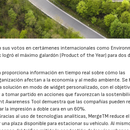
on sus votos en certámenes internacionales como Environ
 logró el máximo galardón (Product of the Year) para dos 
22/07/2026
29/07/2026
a proporciona información en tiempo real sobre cómo las
ganización afectan a la economía y al medio ambiente. Se
a solución en modo de widget personalizado, con el objeti
 a tomar partido en acciones que favorezcan la sostenibil
rint Awareness Tool demuestra que las compañías pueden re
r la impresión a doble cara en un 60%.
acias al uso de tecnologías analíticas, MergeTM reduce el
 una plaza disponible para estacionar su vehículo. Al mism