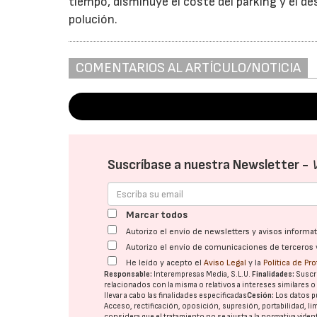
tiempo, disminuye el coste del parking y el de
polución.
COMENTARIOS AL ARTÍCULO/NOTICIA
Suscríbase a nuestra Newsletter -
Marcar todos
Autorizo el envío de newsletters y avisos inform
Autorizo el envío de comunicaciones de terceros 
He leído y acepto el
Aviso Legal
y la
Política de Pr
Responsable:
Interempresas Media, S.L.U.
Finalidades:
Suscri
relacionados con la misma o relativos a intereses similares 
llevar a cabo las finalidades especificadas
Cesión:
Los datos p
Acceso, rectificación, oposición, supresión, portabilidad, l
considera que el tratamiento no se ajusta a la normativa vige