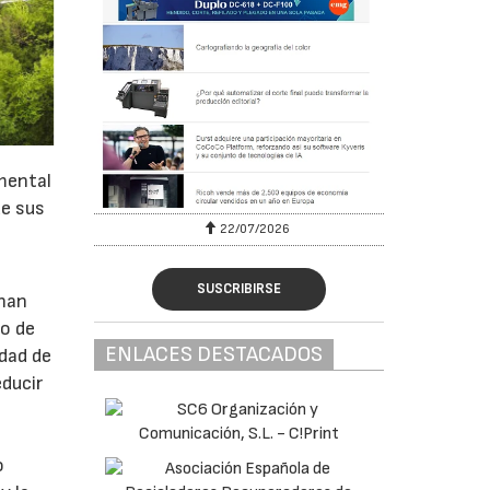
mental
de sus
22/07/2026
SUSCRIBIRSE
 han
vo de
ENLACES DESTACADOS
idad de
ducir
o