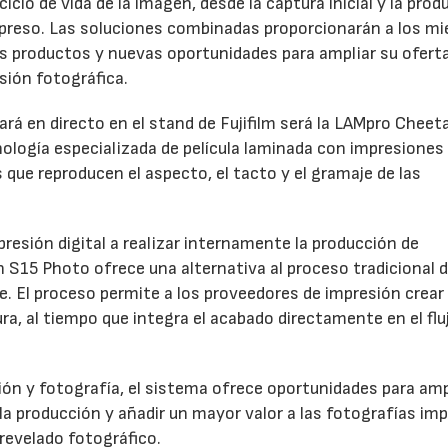
clo de vida de la imagen, desde la captura inicial y la prod
 impreso. Las soluciones combinadas proporcionarán a los m
os productos y nuevas oportunidades para ampliar su oferta
sión fotográfica.
rá en directo en el stand de Fujifilm será la LAMpro Cheet
logía especializada de película laminada con impresiones
s que reproducen el aspecto, el tacto y el gramaje de las
resión digital a realizar internamente la producción de
h S15 Photo ofrece una alternativa al proceso tradicional 
ve. El proceso permite a los proveedores de impresión crear
a, al tiempo que integra el acabado directamente en el flu
ón y fotografía, el sistema ofrece oportunidades para ampl
 la producción y añadir un mayor valor a las fotografías im
revelado fotográfico.