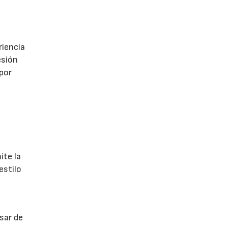
riencia
esión
 por
ite la
estilo
sar de