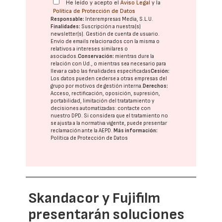
He leído y acepto el
Aviso Legal
y la
Política de Protección de Datos
Responsable:
Interempresas Media, S.L.U.
Finalidades:
Suscripción a nuestra(s)
newsletter(s). Gestión de cuenta de usuario.
Envío de emails relacionados con la misma o
relativos a intereses similares o
asociados.
Conservación:
mientras dure la
relación con Ud., o mientras sea necesario para
llevar a cabo las finalidades especificadas
Cesión:
Los datos pueden cederse a otras
empresas del
grupo
por motivos de gestión interna.
Derechos:
Acceso, rectificación, oposición, supresión,
portabilidad, limitación del tratatamiento y
decisiones automatizadas:
contacte con
nuestro DPD
. Si considera que el tratamiento no
se ajusta a la normativa vigente, puede presentar
reclamación ante la
AEPD
.
Más información:
Política de Protección de Datos
Skandacor y Fujifilm
presentarán soluciones