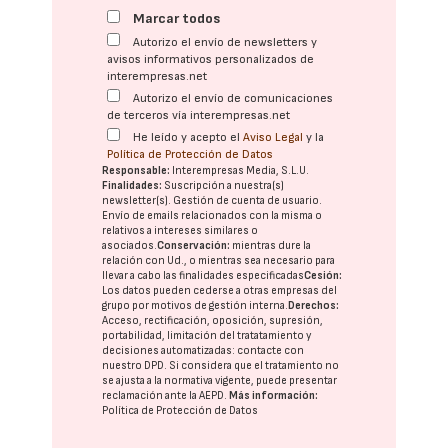
Marcar todos
Autorizo el envío de newsletters y
avisos informativos personalizados de
interempresas.net
Autorizo el envío de comunicaciones
de terceros vía interempresas.net
He leído y acepto el
Aviso Legal
y la
Política de Protección de Datos
Responsable:
Interempresas Media, S.L.U.
Finalidades:
Suscripción a nuestra(s)
newsletter(s). Gestión de cuenta de usuario.
Envío de emails relacionados con la misma o
relativos a intereses similares o
asociados.
Conservación:
mientras dure la
relación con Ud., o mientras sea necesario para
llevar a cabo las finalidades especificadas
Cesión:
Los datos pueden cederse a otras
empresas del
grupo
por motivos de gestión interna.
Derechos:
Acceso, rectificación, oposición, supresión,
portabilidad, limitación del tratatamiento y
decisiones automatizadas:
contacte con
nuestro DPD
. Si considera que el tratamiento no
se ajusta a la normativa vigente, puede presentar
reclamación ante la
AEPD
.
Más información:
Política de Protección de Datos