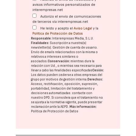
avisos informativos personalizados de
interempresas.net
Autorizo el envío de comunicaciones
de terceros vía interempresas.net
He leído y acepto el
Aviso Legal
y la
Política de Protección de Datos
Responsable:
Interempresas Media, S.L.U.
Finalidades:
Suscripción a nuestra(s)
newsletter(s). Gestión de cuenta de usuario.
Envío de emails relacionados con la misma o
relativos a intereses similares o
asociados.
Conservación:
mientras dure la
relación con Ud., o mientras sea necesario para
llevar a cabo las finalidades especificadas
Cesión:
Los datos pueden cederse a otras
empresas del
grupo
por motivos de gestión interna.
Derechos:
Acceso, rectificación, oposición, supresión,
portabilidad, limitación del tratatamiento y
decisiones automatizadas:
contacte con
nuestro DPD
. Si considera que el tratamiento no
se ajusta a la normativa vigente, puede presentar
reclamación ante la
AEPD
.
Más información:
Política de Protección de Datos